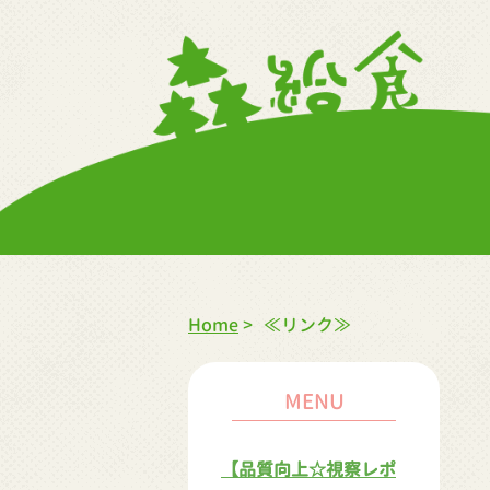
Home
>
≪リンク≫
MENU
【品質向上☆視察レポ