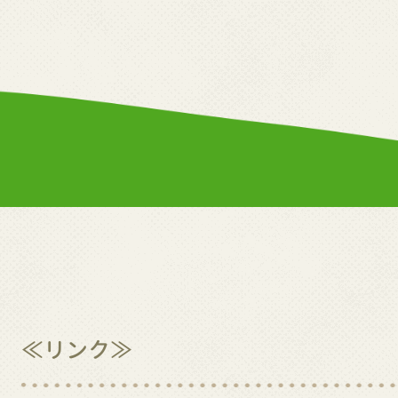
≪リンク≫