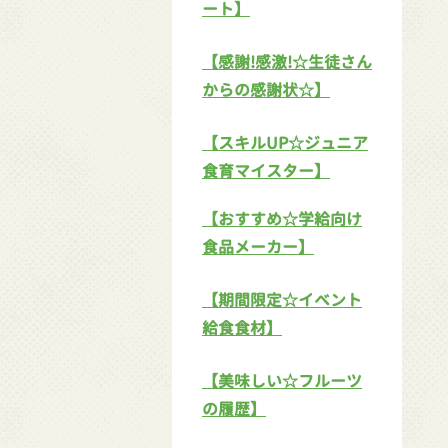
ート】
【感謝!感激!☆生徒さん
からの感謝状☆】
【スキルUP☆ジュニア
食育マイスター】
【おすすめ☆学給向け
食品メーカー】
【期間限定☆イベント
給食食材】
【美味しい☆フルーツ
の履歴】