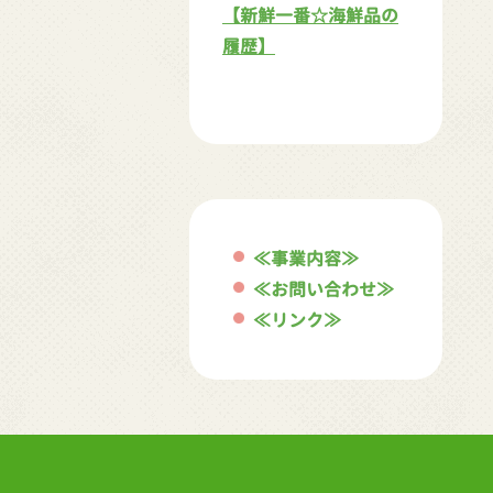
【新鮮一番☆海鮮品の
履歴】
≪事業内容≫
≪お問い合わせ≫
≪リンク≫